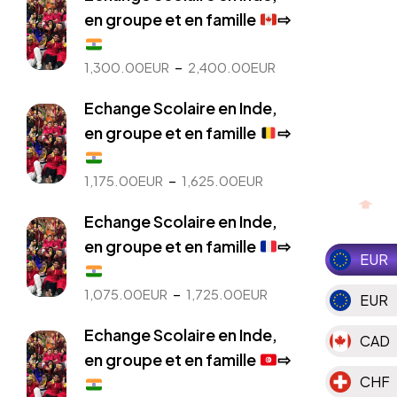
en groupe et en famille
⇨
Plage
–
1,300.00
EUR
2,400.00
EUR
de
Echange Scolaire en Inde,
prix :
1,300.00EUR
en groupe et en famille
⇨
à
2,400.00EUR
Plage
–
1,175.00
EUR
1,625.00
EUR
de
Echange Scolaire en Inde,
prix :
1,175.00EUR
en groupe et en famille
⇨
EUR
à
1,625.00EUR
Plage
–
1,075.00
EUR
1,725.00
EUR
EUR
de
Echange Scolaire en Inde,
prix :
CAD
1,075.00EUR
en groupe et en famille
⇨
à
CHF