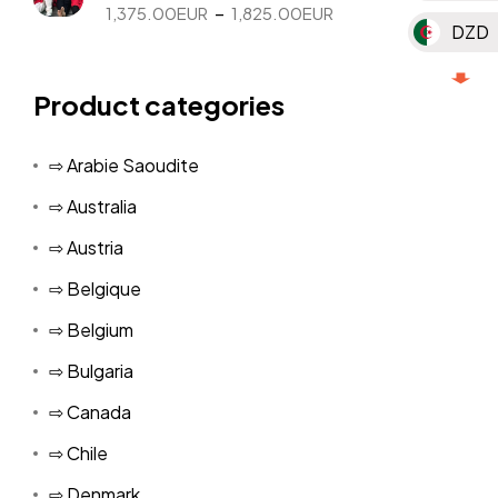
1,725.00EUR
Plage
–
1,375.00
EUR
1,825.00
EUR
DZD
de
prix :
MAD
1,375.00EUR
Product categories
à
MGA
1,825.00EUR
⇨ Arabie Saoudite
MUR
⇨ Australia
TND
⇨ Austria
KMF
⇨ Belgique
⇨ Belgium
⇨ Bulgaria
⇨ Canada
⇨ Chile
⇨ Denmark