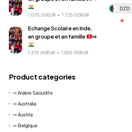
à
DZD
1,625.00EUR
Plage
–
1,075.00
EUR
1,725.00
EUR
de
MAD
Echange Scolaire en Inde,
prix :
1,075.00EUR
MGA
en groupe et en famille
⇨
à
MUR
1,725.00EUR
Plage
–
1,375.00
EUR
1,825.00
EUR
de
TND
prix :
1,375.00EUR
Product categories
KMF
à
1,825.00EUR
⇨ Arabie Saoudite
⇨ Australia
⇨ Austria
⇨ Belgique