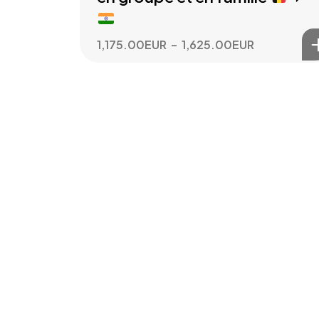
Plage
1,175.00
EUR
–
1,625.00
EUR
de
prix :
1,175.00EU
à
1,625.00E