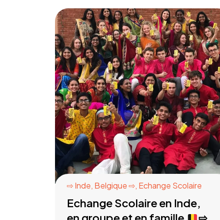
⇨ Inde
,
Belgique ⇨
,
Echange Scolaire
Echange Scolaire en Inde,
en groupe et en famille
⇨