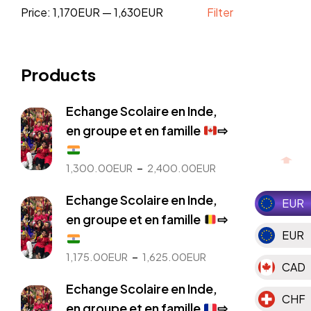
Price:
1,170EUR
—
1,630EUR
Filter
Products
Echange Scolaire en Inde,
en groupe et en famille
⇨
Plage
–
1,300.00
EUR
2,400.00
EUR
de
Echange Scolaire en Inde,
prix :
EUR
1,300.00EUR
en groupe et en famille
⇨
à
EUR
2,400.00EUR
Plage
–
1,175.00
EUR
1,625.00
EUR
CAD
de
Echange Scolaire en Inde,
prix :
CHF
1,175.00EUR
en groupe et en famille
⇨