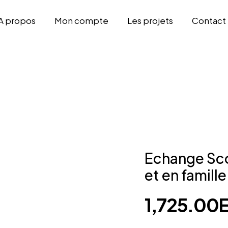
A propos
Mon compte
Les projets
Contact
Echange Sco
et en famill
1,725.00