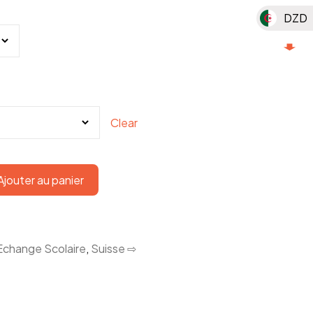
DZD
MAD
MGA
MUR
Clear
TND
KMF
Ajouter au panier
Echange Scolaire
,
Suisse ⇨