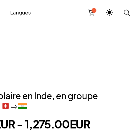
Langues
laire en Inde, en groupe
e
⇨
Plage
EUR
–
1,275.00
EUR